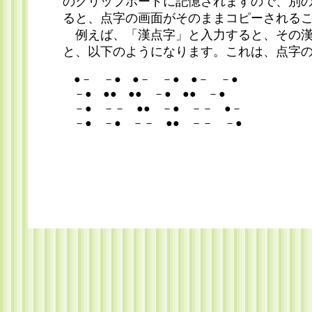
のクリップボードに記憶されますので、別
ると、点字の画面がそのままコピーされる
例えば、「漢点字」と入力すると、その漢
と、以下のようになります。これは、点字
●－ －● ●－ －● ●－ －●
－● ●● ●● －● ●● －●
－● －－ ●● －● －－ ●－
－● －● －－ ●● －－ －●